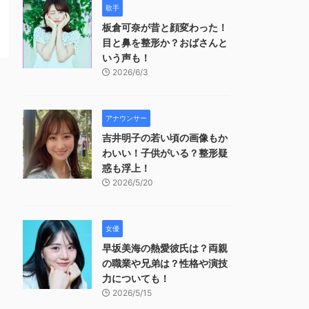
歌手
板倉可奈が昔と顔変わった！
目と鼻を整形か？おばさんと
いう声も！
2026/6/3
アナウンサー
吉井明子の若い頃の画像もか
わいい！子供がいる？整形疑
惑も浮上！
2026/5/20
女優
早坂美海の熱愛彼氏は？両親
の職業や兄弟は？性格や演技
力についても！
2026/5/15