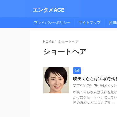
エンタメACE
プライバシーポリシー
サイトマップ
お問
HOME
>
ショートヘア
ショートヘア
女優
映美くららは宝塚時代
2018/12/8
かわいい
,
シ
映美くららさんは現在も超か
かけにショートヘアにして
噂の真相などについて言 ...