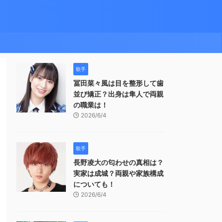
歌手
冨田菜々風は目を整形して歯
並び矯正？出身は隼人で両親
の職業は！
2026/6/4
歌手
長野凌大の匂わせの真相は？
実家は成城？両親や家族構成
についても！
2026/6/4