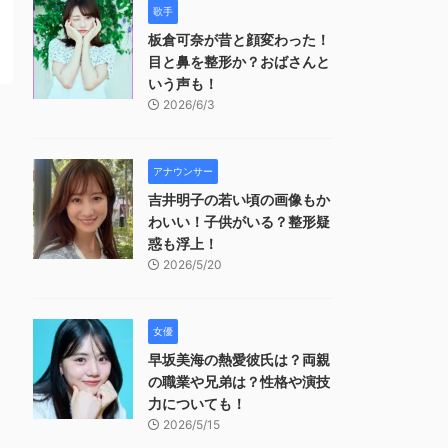
歌手
板倉可奈が昔と顔変わった！
目と鼻を整形か？おばさんと
いう声も！
2026/6/3
アナウンサー
吉井明子の若い頃の画像もか
わいい！子供がいる？整形疑
惑も浮上！
2026/5/20
女優
早坂美海の熱愛彼氏は？両親
の職業や兄弟は？性格や演技
力についても！
2026/5/15