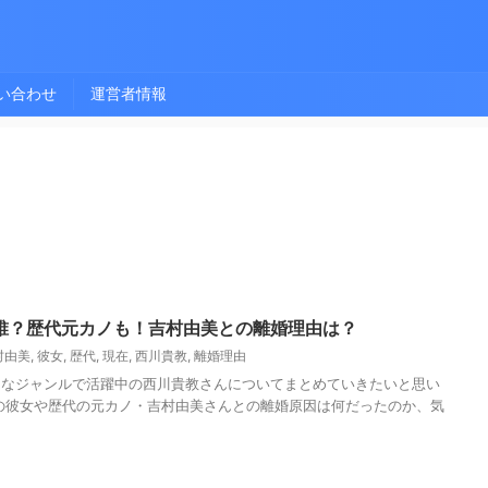
い合わせ
運営者情報
誰？歴代元カノも！吉村由美との離婚理由は？
村由美
,
彼女
,
歴代
,
現在
,
西川貴教
,
離婚理由
々なジャンルで活躍中の西川貴教さんについてまとめていきたいと思い
の彼女や歴代の元カノ・吉村由美さんとの離婚原因は何だったのか、気