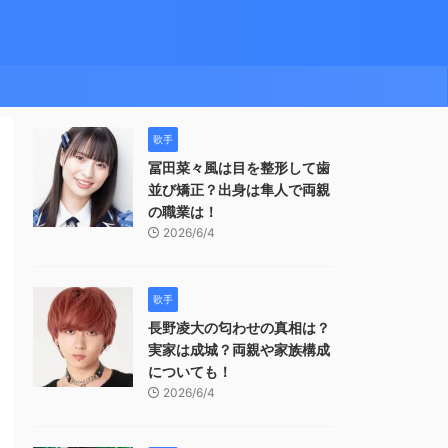
歌手
冨田菜々風は目を整形して歯
並び矯正？出身は隼人で両親
の職業は！
2026/6/4
歌手
長野凌大の匂わせの真相は？
実家は成城？両親や家族構成
についても！
2026/6/4