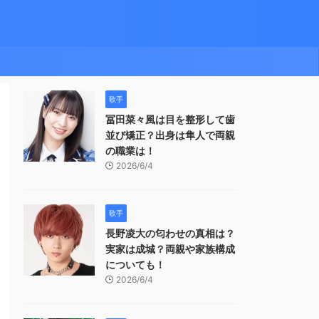
歌手
冨田菜々風は目を整形して歯
並び矯正？出身は隼人で両親
の職業は！
2026/6/4
歌手
長野凌大の匂わせの真相は？
実家は成城？両親や家族構成
についても！
2026/6/4