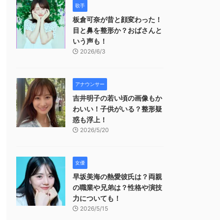
歌手
板倉可奈が昔と顔変わった！
目と鼻を整形か？おばさんと
いう声も！
2026/6/3
アナウンサー
吉井明子の若い頃の画像もか
わいい！子供がいる？整形疑
惑も浮上！
2026/5/20
女優
早坂美海の熱愛彼氏は？両親
の職業や兄弟は？性格や演技
力についても！
2026/5/15