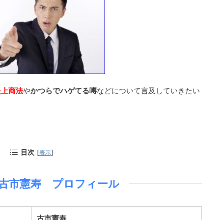
炎上商法
や
かつらでハゲてる噂
などについて言及していきたい
目次
[
]
表示
古市憲寿 プロフィール
古市憲寿