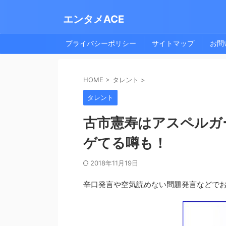
エンタメACE
プライバシーポリシー
サイトマップ
お問
HOME
>
タレント
>
タレント
古市憲寿はアスペルガ
ゲてる噂も！
2018年11月19日
辛口発言や空気読めない問題発言などで