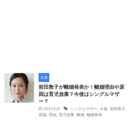
女優
前田敦子が離婚発表か！離婚理由や原
因は育児放棄？今後はシングルマザ
ー？
2021/2/6
シングルマザー
,
今後
,
前田敦子
,
原因
,
理由
,
育児放棄
,
離婚
,
離婚発表