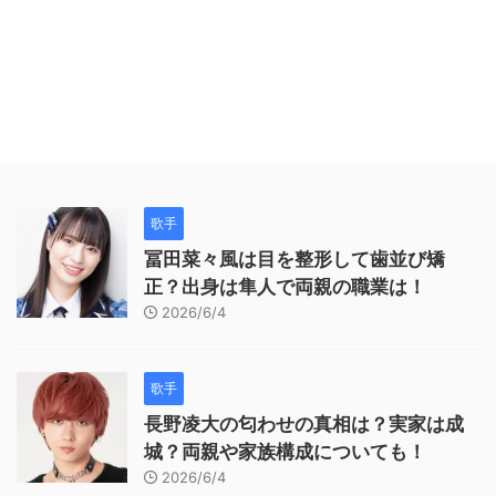
歌手
冨田菜々風は目を整形して歯並び矯
正？出身は隼人で両親の職業は！
2026/6/4
歌手
長野凌大の匂わせの真相は？実家は成
城？両親や家族構成についても！
2026/6/4