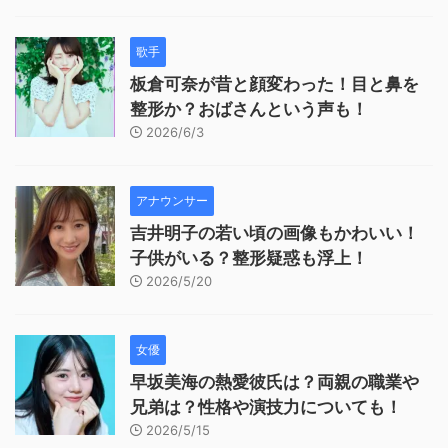
歌手
板倉可奈が昔と顔変わった！目と鼻を
整形か？おばさんという声も！
2026/6/3
アナウンサー
吉井明子の若い頃の画像もかわいい！
子供がいる？整形疑惑も浮上！
2026/5/20
女優
早坂美海の熱愛彼氏は？両親の職業や
兄弟は？性格や演技力についても！
2026/5/15