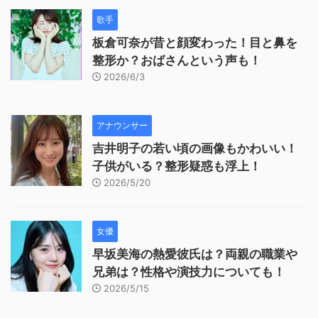
歌手
板倉可奈が昔と顔変わった！目と鼻を
整形か？おばさんという声も！
2026/6/3
アナウンサー
吉井明子の若い頃の画像もかわいい！
子供がいる？整形疑惑も浮上！
2026/5/20
女優
早坂美海の熱愛彼氏は？両親の職業や
兄弟は？性格や演技力についても！
2026/5/15