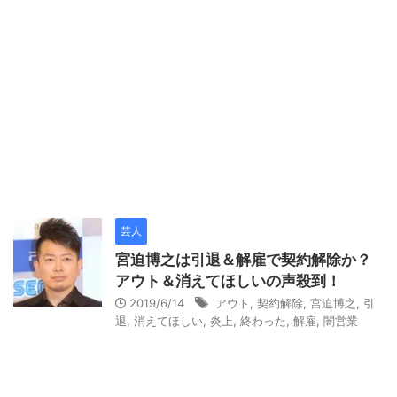
芸人
宮迫博之は引退＆解雇で契約解除か？
アウト＆消えてほしいの声殺到！
2019/6/14
アウト
,
契約解除
,
宮迫博之
,
引
退
,
消えてほしい
,
炎上
,
終わった
,
解雇
,
闇営業