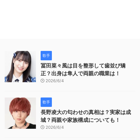
歌手
冨田菜々風は目を整形して歯並び矯
正？出身は隼人で両親の職業は！
2026/6/4
歌手
長野凌大の匂わせの真相は？実家は成
城？両親や家族構成についても！
2026/6/4