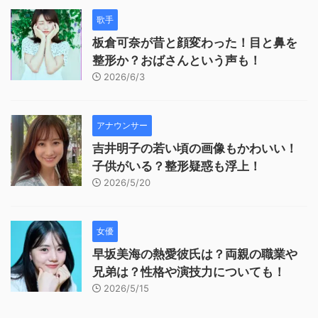
歌手
板倉可奈が昔と顔変わった！目と鼻を
整形か？おばさんという声も！
2026/6/3
アナウンサー
吉井明子の若い頃の画像もかわいい！
子供がいる？整形疑惑も浮上！
2026/5/20
女優
早坂美海の熱愛彼氏は？両親の職業や
兄弟は？性格や演技力についても！
2026/5/15