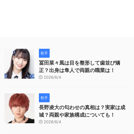
歌手
冨田菜々風は目を整形して歯並び矯
正？出身は隼人で両親の職業は！
2026/6/4
歌手
長野凌大の匂わせの真相は？実家は成
城？両親や家族構成についても！
2026/6/4