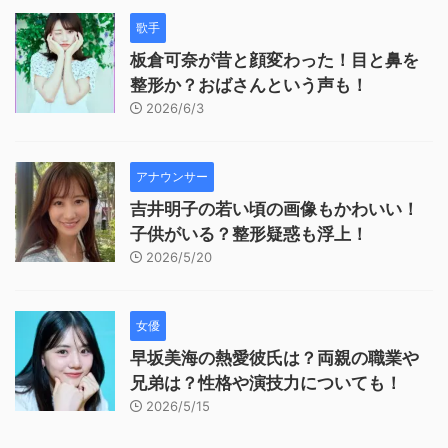
歌手
板倉可奈が昔と顔変わった！目と鼻を
整形か？おばさんという声も！
2026/6/3
アナウンサー
吉井明子の若い頃の画像もかわいい！
子供がいる？整形疑惑も浮上！
2026/5/20
女優
早坂美海の熱愛彼氏は？両親の職業や
兄弟は？性格や演技力についても！
2026/5/15