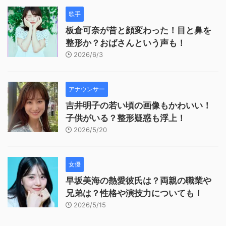
歌手
板倉可奈が昔と顔変わった！目と鼻を
整形か？おばさんという声も！
2026/6/3
アナウンサー
吉井明子の若い頃の画像もかわいい！
子供がいる？整形疑惑も浮上！
2026/5/20
女優
早坂美海の熱愛彼氏は？両親の職業や
兄弟は？性格や演技力についても！
2026/5/15