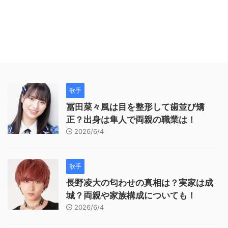
歌手
冨田菜々風は目を整形して歯並び矯
正？出身は隼人で両親の職業は！
2026/6/4
歌手
長野凌大の匂わせの真相は？実家は成
城？両親や家族構成についても！
2026/6/4