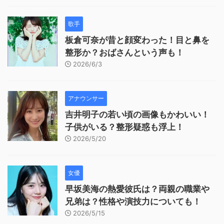
歌手
板倉可奈が昔と顔変わった！目と鼻を
整形か？おばさんという声も！
2026/6/3
アナウンサー
吉井明子の若い頃の画像もかわいい！
子供がいる？整形疑惑も浮上！
2026/5/20
女優
早坂美海の熱愛彼氏は？両親の職業や
兄弟は？性格や演技力についても！
2026/5/15