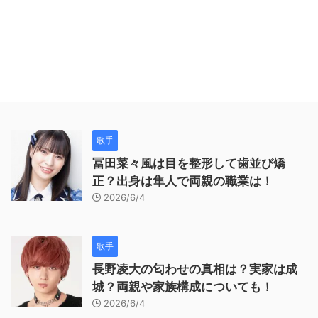
歌手
冨田菜々風は目を整形して歯並び矯
正？出身は隼人で両親の職業は！
2026/6/4
歌手
長野凌大の匂わせの真相は？実家は成
城？両親や家族構成についても！
2026/6/4