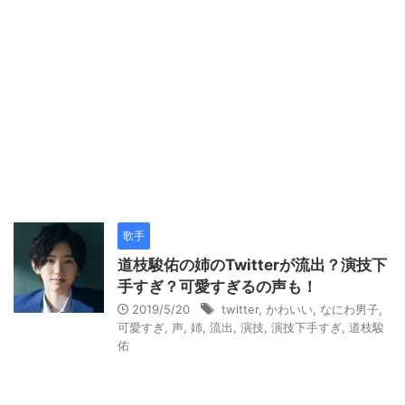
歌手
道枝駿佑の姉のTwitterが流出？演技下
手すぎ？可愛すぎるの声も！
2019/5/20
twitter
,
かわいい
,
なにわ男子
,
可愛すぎ
,
声
,
姉
,
流出
,
演技
,
演技下手すぎ
,
道枝駿
佑