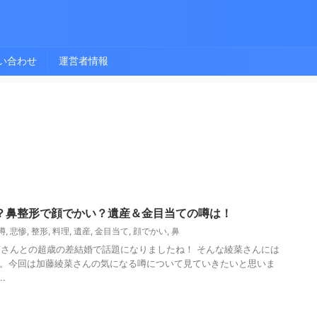
い合わせ
運営者情報
？鼻整形で顔でかい？遺産＆金目当ての噂は！
噂
,
悲惨
,
整形
,
料理
,
遺産
,
金目当て
,
顔でかい
,
鼻
さんとの超歳の差結婚で話題になりましたね！ そんな綾菜さんには
…。今回は加藤綾菜さんの気になる噂について見ていきたいと思いま
.