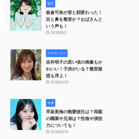
歌手
板倉可奈が昔と顔変わった！
目と鼻を整形か？おばさんと
いう声も！
2026/6/3
アナウンサー
吉井明子の若い頃の画像もか
わいい！子供がいる？整形疑
惑も浮上！
2026/5/20
女優
早坂美海の熱愛彼氏は？両親
の職業や兄弟は？性格や演技
力についても！
2026/5/15