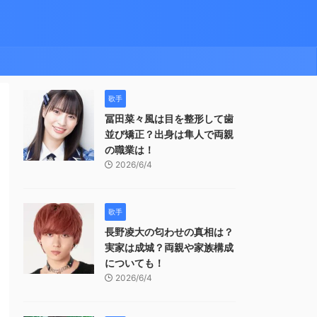
歌手
冨田菜々風は目を整形して歯
並び矯正？出身は隼人で両親
の職業は！
2026/6/4
歌手
長野凌大の匂わせの真相は？
実家は成城？両親や家族構成
についても！
2026/6/4