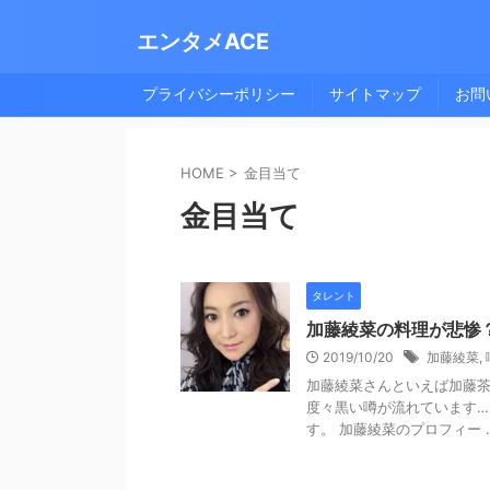
エンタメACE
プライバシーポリシー
サイトマップ
お問
HOME
>
金目当て
金目当て
タレント
加藤綾菜の料理が悲惨
2019/10/20
加藤綾菜
,
加藤綾菜さんといえば加藤茶
度々黒い噂が流れています
す。 加藤綾菜のプロフィー ..