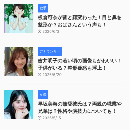
歌手
板倉可奈が昔と顔変わった！目と鼻を
整形か？おばさんという声も！
2026/6/3
アナウンサー
吉井明子の若い頃の画像もかわいい！
子供がいる？整形疑惑も浮上！
2026/5/20
女優
早坂美海の熱愛彼氏は？両親の職業や
兄弟は？性格や演技力についても！
2026/5/15