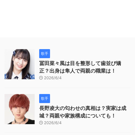
歌手
冨田菜々風は目を整形して歯並び矯
正？出身は隼人で両親の職業は！
2026/6/4
歌手
長野凌大の匂わせの真相は？実家は成
城？両親や家族構成についても！
2026/6/4