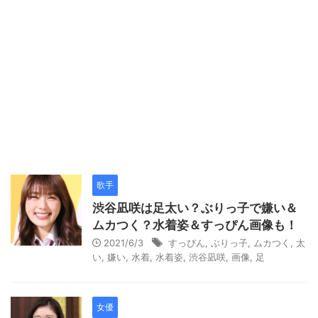
歌手
渋谷凪咲は足太い？ぶりっ子で嫌い＆
ムカつく？水着姿＆すっぴん画像も！
2021/6/3
すっぴん
,
ぶりっ子
,
ムカつく
,
太
い
,
嫌い
,
水着
,
水着姿
,
渋谷凪咲
,
画像
,
足
女優