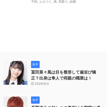
千秋
,
ムカつく
,
弟
,
気取り
,
結婚
歌手
冨田菜々風は目を整形して歯並び矯
正？出身は隼人で両親の職業は！
2026/6/4
歌手