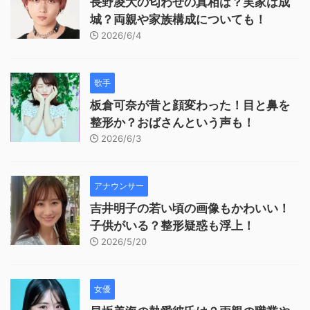
長野凌大の匂わせの真相は？実家は成
城？両親や家族構成についても！
2026/6/4
歌手
板倉可奈が昔と顔変わった！目と鼻を
整形か？おばさんという声も！
2026/6/3
アナウンサー
吉井明子の若い頃の画像もかわいい！
子供がいる？整形疑惑も浮上！
2026/5/20
女優