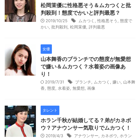
松岡茉優に性格悪そう＆ムカつくと批
判殺到！態度でかいと評判最悪？
2019/10/25
ムカつく
,
性格悪そう
,
態度で
かい
,
批判殺到
,
松岡茉優
,
評判最悪
女優
山本舞香のブランチでの態度が無愛想
で嫌い＆ムカつく？水着姿の画像あ
り！
2019/7/31
ブランチ
,
ムカつく
,
嫌い
,
山本舞
香
,
態度
,
水着姿
,
無愛想
,
画像
タレント
ホラン千秋が結婚してる？弟がカネボ
ウ？アナウンサー気取りでムカつく！
2019/4/3
アナウンサー
,
カネボウ
,
ホラン