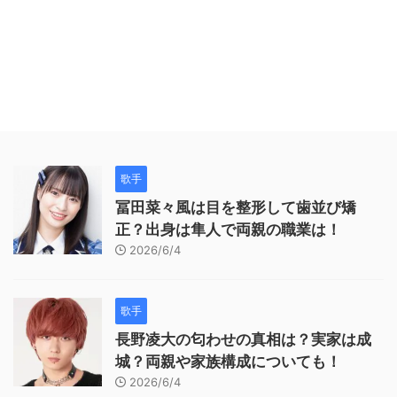
歌手
冨田菜々風は目を整形して歯並び矯
正？出身は隼人で両親の職業は！
2026/6/4
歌手
長野凌大の匂わせの真相は？実家は成
城？両親や家族構成についても！
2026/6/4