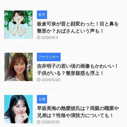
歌手
板倉可奈が昔と顔変わった！目と鼻を
整形か？おばさんという声も！
2026/6/3
アナウンサー
吉井明子の若い頃の画像もかわいい！
子供がいる？整形疑惑も浮上！
2026/5/20
女優
早坂美海の熱愛彼氏は？両親の職業や
兄弟は？性格や演技力についても！
2026/5/15