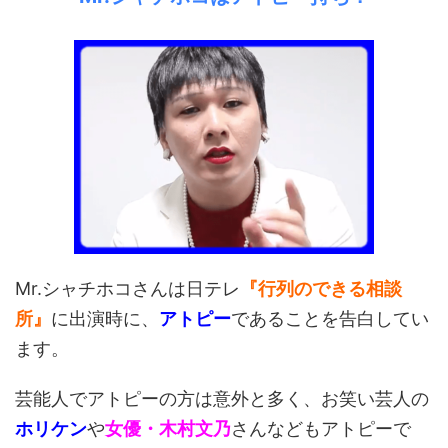
Mr.シャチホコさんは日テレ
『行列のできる相談
所』
に出演時に、
アトピー
であることを告白してい
ます。
芸能人でアトピーの方は意外と多く、お笑い芸人の
ホリケン
や
女優・木村文乃
さんなどもアトピーで