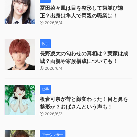
冨田菜々風は目を整形して歯並び矯
正？出身は隼人で両親の職業は！
2026/6/4
歌手
長野凌大の匂わせの真相は？実家は成
城？両親や家族構成についても！
2026/6/4
歌手
板倉可奈が昔と顔変わった！目と鼻を
整形か？おばさんという声も！
2026/6/3
アナウンサー