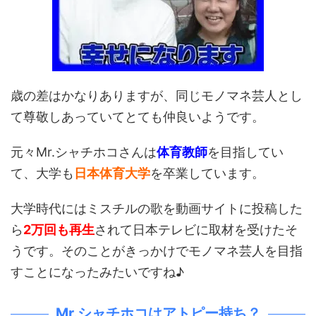
歳の差はかなりありますが、同じモノマネ芸人とし
て尊敬しあっていてとても仲良いようです。
元々Mr.シャチホコさんは
体育教師
を目指してい
て、大学も
日本体育大学
を卒業しています。
大学時代にはミスチルの歌を動画サイトに投稿した
ら
2万回も再生
されて日本テレビに取材を受けたそ
うです。そのことがきっかけでモノマネ芸人を目指
すことになったみたいですね♪
Mr.シャチホコはアトピー持ち？