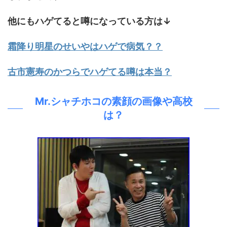
他にもハゲてると噂になっている方は↓
霜降り明星のせいやはハゲで病気？？
古市憲寿のかつらでハゲてる噂は本当？
Mr.シャチホコの素顔の画像や高校
は？