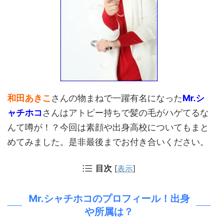
和田あきこ
さんの物まねで一躍有名になった
Mr.シ
ャチホコ
さんはアトピー持ちで髪の毛がハゲてるな
んて噂が！？今回は素顔や出身高校についてもまと
めてみました。是非最後までお付き合いください。
目次
[
表示
]
Mr.シャチホコのプロフィール！出身
や所属は？